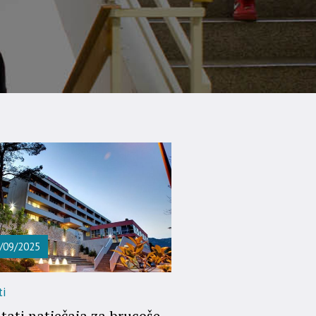
/09/2025
i
tati natječaja za brucoše