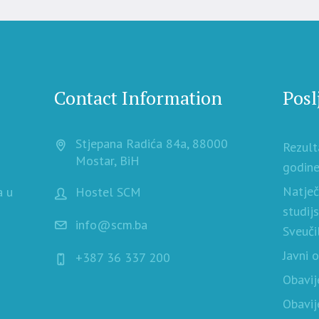
Contact Information
Posl
Stjepana Radića 84a, 88000
Rezult
Mostar, BiH
godine
Natječ
a u
Hostel SCM
studij
info@scm.ba
Sveuči
Javni 
+387 36 337 200
Obavij
Obavij