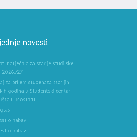
jednje novosti
ati natječaja za starije studijske
 2026./27.
aj za prijem studenata starijih
skih godina u Studentski centar
lišta u Mostaru
oglas
est o nabavi
est o nabavi