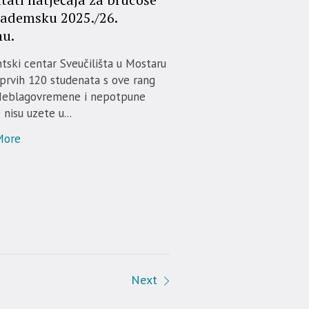
kademsku 2025./26.
nu.
tski centar Sveučilišta u Mostaru
prvih 120 studenata s ove rang
 Neblagovremene i nepotpune
 nisu uzete u...
More
Next