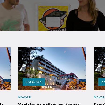
12/06/2026
22
Novosti
Novost
je
Natječaj za prijem studenata
Rezul