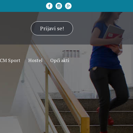
Prijavi se!
CM Sport
Hostel
Opći akti