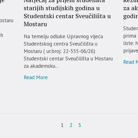
starijih studijskih godina u
za a
Studentski centar Sveučilišta u
godi
ostaru
Mostaru
Studen
ih
prima 
Na temelju odluke Upravnog vijeća
liste.
Studentskog centra Sveučilišta u
prijave
Mostaru ( ur.broj: 22-555-06/26)
Studentski centar Sveučilišta u Mostaru
Read 
za akademsku...
Read More
1
2
3