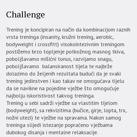
Challenge
Trening je koncipiran na način da kombinacijom raznih
vrsta treninga (insanity, kružni trening, aerobic,
bodyweight i crossfitt) visokointezivnim treningom
postižemo brzo topljenje potkožnog masnog tkiva,
poboljšavamo mišićni tonus, razvijamo snagu,
poboljšavamo balansiranost tijela te najbrže
dolazimo do željenih rezultata budući da je svaki
trening jedinstven i kao takav ne omogućava tijelu
da se navikne na pojedine vježbe što omogućuje
najbolju iskoristivost takvog treninga.
Trening u sebi sadrži vježbe sa vlastitim tijelom
(bodyweight), sa rekvizitima (bučice, girje, lopta, trx,
nožni utezi) te vježbe na spravama. Nakon samog
treninga slijedi istezanje popraćeno vježbama
dubokog disanja i mentalne relaksacije.