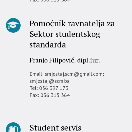
Pomoćnik ravnatelja za
Sektor studentskog
standarda
Franjo Filipović. dipl.iur.
Email: smjestaj.scm@gmail.com;
smjestaj@scm.ba
Tel: 036 397 173
Fax: 036 315 364
Student servis