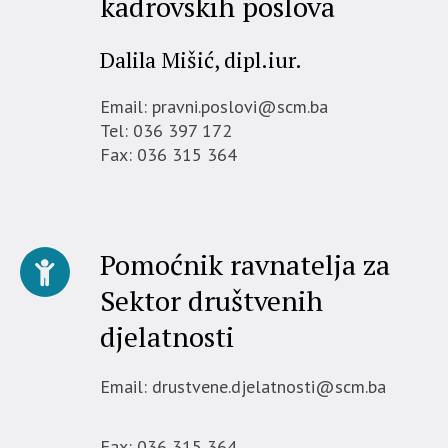
kadrovskih poslova
Dalila Mišić, dipl.iur.
Email: pravni.poslovi@scm.ba
Tel: 036 397 172
Fax: 036 315 364
Pomoćnik ravnatelja za
Sektor društvenih
djelatnosti
Email: drustvene.djelatnosti@scm.ba
Fax: 036 315 364