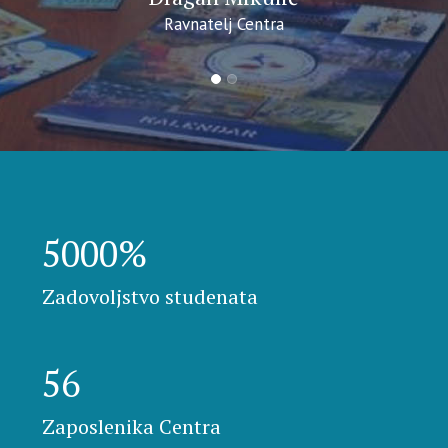
Ravnatelj Centra
5000
%
Zadovoljstvo studenata
56
Zaposlenika Centra