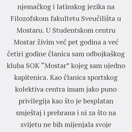
njemačkog i latinskog jezika na
R
Filozofskom fakultetu Sveučilišta u
Mostaru. U Studentskom centru
S
Mostar živim već pet godina a već
četiri godine članica sam odbojkaškog
b
kluba SOK “Mostar” kojeg sam ujedno
o
kapitenica. Kao članica sportskog
š
kolektiva centra imam jako puno
u
privilegija kao što je besplatan
smještaj i prehrana i ni za što na
svijetu ne bih mijenjala svoje