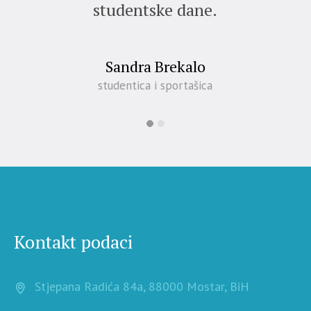
studentske dane.
Sandra Brekalo
studentica i sportašica
Kontakt podaci
Stjepana Radića 84a, 88000 Mostar, BiH