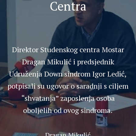
Centra
Direktor Studenskog centra Mostar
Dragan Mikulić i predsjednik
D
Udruženja Down sindrom Igor Ledić,
b
potpisali su ugovor o saradnji s ciljem
i
“shvatanja” zaposlenja osoba
o
oboljelih od ovog sindroma.
Dragan Mikulić