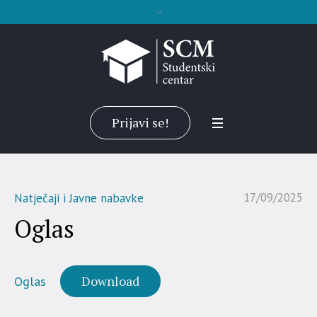
Prijavi se!
17/09/2025
Natječaji i Javne nabavke
Oglas
Download
Oglas