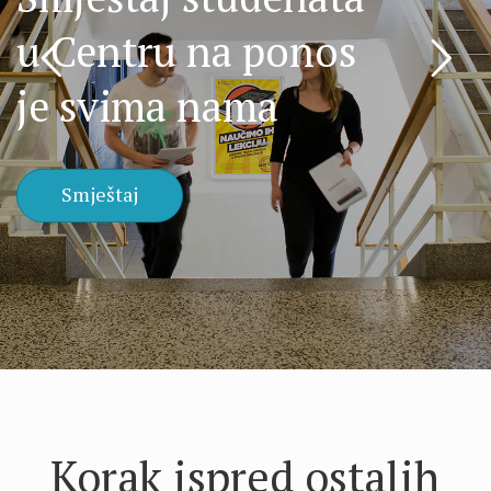
u Centru na ponos
je svima nama
Smještaj
Korak ispred ostalih