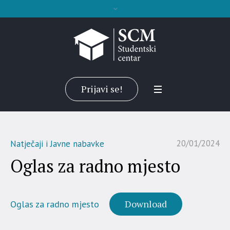
Prijavi se!
20/01/2024
Natječaji i Javne nabavke
Oglas za radno mjesto
Download
Oglas za radno mjesto