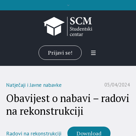
Prijavi se!
05/04/2024
Natječaji i Javne nabavke
Obavijest o nabavi – radovi
na rekonstrukciji
Download
Radovi na rekonstrukciji