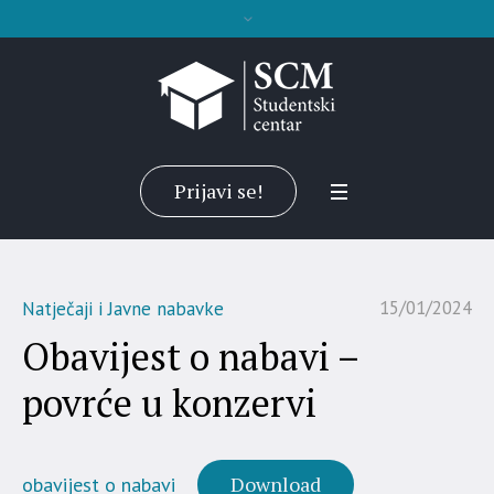
Prijavi se!
15/01/2024
Natječaji i Javne nabavke
Obavijest o nabavi –
povrće u konzervi
Download
obavijest o nabavi