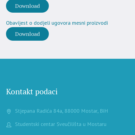
Download
Obavijest o dodjeli ugovora mesni proizvodi
Download
Kontakt podaci
Stjepana Radića 84a, 88000 Mostar, BiH
Studentski centar Sveučilišta u Mostaru