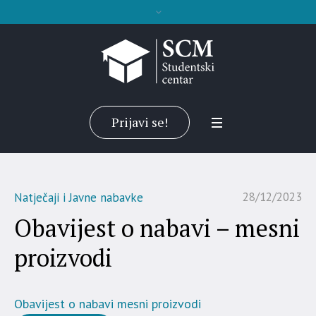
Prijavi se!
28/12/2023
Natječaji i Javne nabavke
Obavijest o nabavi – mesni
proizvodi
Obavijest o nabavi mesni proizvodi