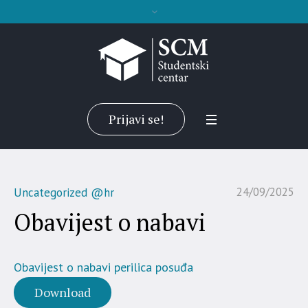
Prijavi se!
24/09/2025
Uncategorized @hr
Obavijest o nabavi
Obavijest o nabavi perilica posuđa
Download