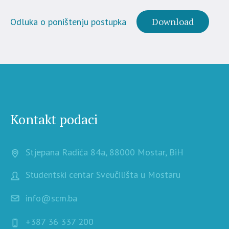
Download
Odluka o poništenju postupka
Kontakt podaci
Stjepana Radića 84a, 88000 Mostar, BiH
Studentski centar Sveučilišta u Mostaru
info@scm.ba
+387 36 337 200