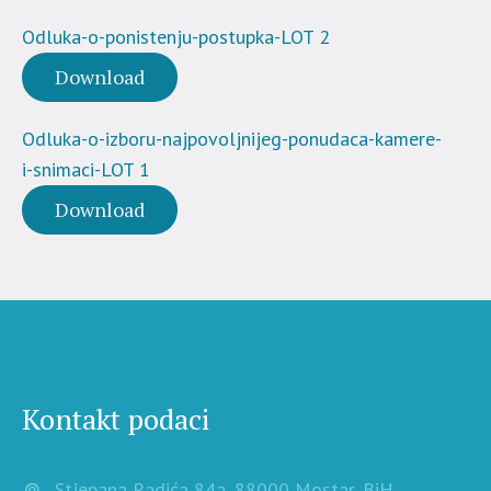
Odluka-o-ponistenju-postupka-LOT 2
Download
Odluka-o-izboru-najpovoljnijeg-ponudaca-kamere-
i-snimaci-LOT 1
Download
Kontakt podaci
Stjepana Radića 84a, 88000 Mostar, BiH