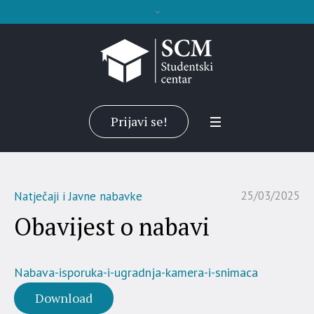
Prijavi se!
25/03/2025
Natječaji i Javne nabavke
Obavijest o nabavi
Nabava-isporuka-i-ugradnja-kamera-i-snimaca
Download