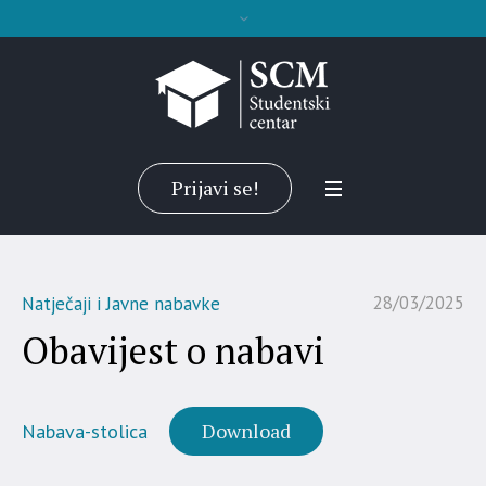
Prijavi se!
28/03/2025
Natječaji i Javne nabavke
Obavijest o nabavi
Download
Nabava-stolica