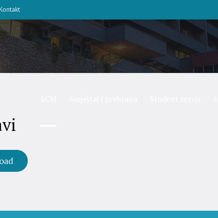
Kontakt
SCM
Smještaj i prehrana
Student servis
S
avi
oad