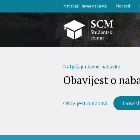
Natječaji i Javne nabavke
Novosti
Natječaji i Javne nabavke
Obavijest o nab
Downl
Obavijest o nabavi