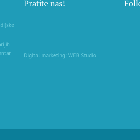
Pratite nas!
Foll
udijske
rijih
entar
Digital marketing: WEB Studio