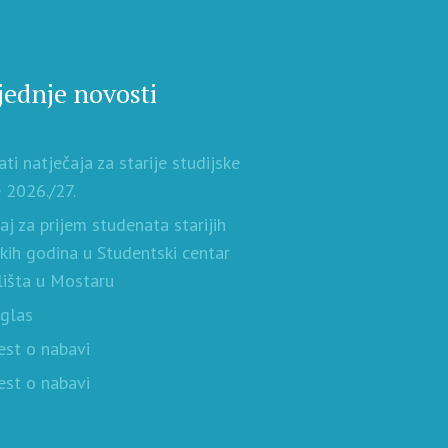
jednje novosti
ati natječaja za starije studijske
 2026./27.
aj za prijem studenata starijih
skih godina u Studentski centar
lišta u Mostaru
oglas
est o nabavi
est o nabavi