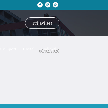
Prijavi se!
CM Sport
Hostel
Opći akti
06/02/2026