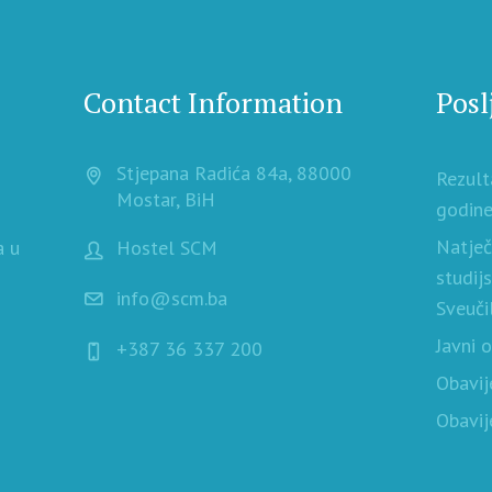
Contact Information
Posl
Stjepana Radića 84a, 88000
Rezult
Mostar, BiH
godine
Natječ
a u
Hostel SCM
studij
info@scm.ba
Sveuči
Javni 
+387 36 337 200
Obavij
Obavij