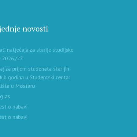
jednje novosti
ati natječaja za starije studijske
 2026./27.
aj za prijem studenata starijih
skih godina u Studentski centar
lišta u Mostaru
oglas
est o nabavi
est o nabavi