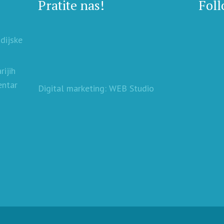
Pratite nas!
Foll
udijske
rijih
entar
Digital marketing: WEB Studio