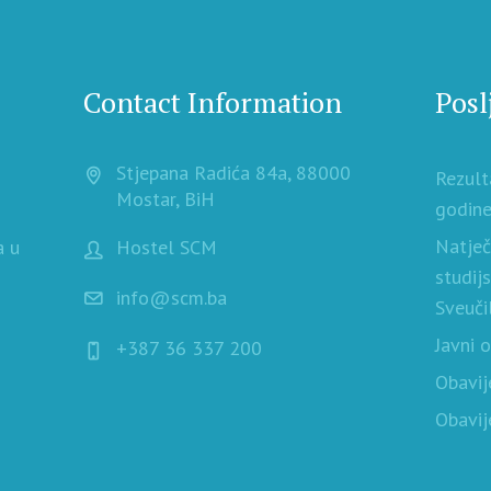
Contact Information
Posl
Stjepana Radića 84a, 88000
Rezult
Mostar, BiH
godine
Natječ
a u
Hostel SCM
studij
info@scm.ba
Sveuči
Javni 
+387 36 337 200
Obavij
Obavij