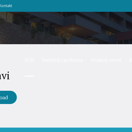
Kontakt
SCM
Smještaj i prehrana
Student servis
S
avi
oad