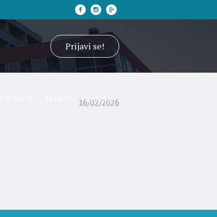
Prijavi se!
CM Sport
Hostel
Opći akti
16/02/2026