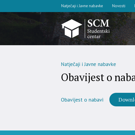
Natječaji i Javne nabavke
Novosti
Natječaji i Javne nabavke
Obavijest o nab
Downl
Obavijest o nabavi