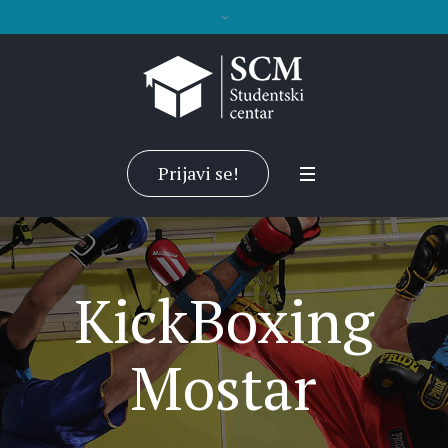
Prijavi se!
KickBoxing
Mostar